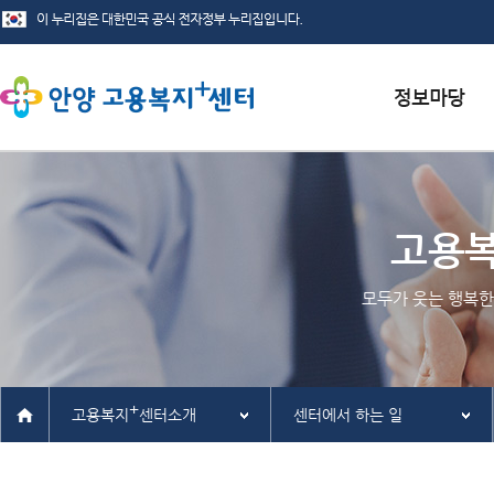
서식자료실
채용정보
고용
인재정보
모두가 웃는 행복한
관련사이트
+
고용복지
센터소개
센터에서 하는 일