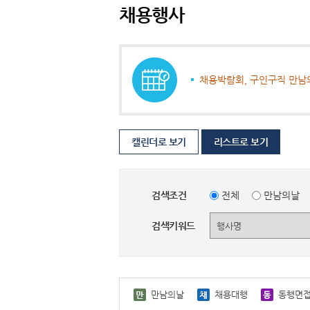
채용행사
채용박람회, 구인구직 만남
캘린더로 보기
리스트로 보기
검색조건
전체
만남의날
검색키워드
만남의날
채용대행
동행면