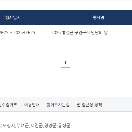
행사일시
행사명
9-25 ~ 2025-09-25
2025 홍성군 구인구직 만남의 날
1
단수집거부
이용안내
찾아오시는길
웹 접근성 정책
역
보령시,부여군,서천군,청양군,홍성군