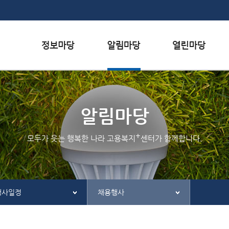
본문내용 바로가기
하단메뉴 가기
서식자료실
행사일정
자주하는 질문
채용정보
공지사항
질문하기
알림마당
인재정보
홍보/보도자료실
칭찬하기
+
모두가 웃는 행복한 나라 고용복지
센터가 함께합니다.
관련사이트
불친절 신고하기
행사일정
채용행사