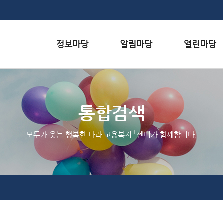
본문내용 바로가기
하단메뉴 가기
서식자료실
행사일정
자주하는 질문
채용정보
공지사항
질문하기
통합검색
인재정보
홍보/보도자료실
칭찬하기
+
모두가 웃는 행복한 나라 고용복지
센터가 함께합니다.
관련사이트
불친절 신고하