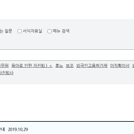
는 질문
서식자료실
메뉴 검색
공무원
육아로 인한 자진퇴ㅏㅅ
휴노
보조
외국인고용허가제
이직확이서
자진퇴사
2019.10.29