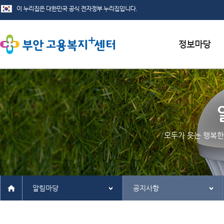
서식자료실
채용정보
인재정보
모두가 웃는 행복한
관련사이트
알림마당
공지사항