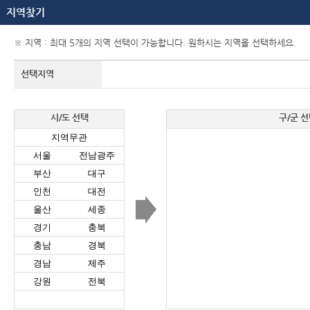
지역찾기
※ 지역 : 최대 5개의 지역 선택이 가능합니다. 원하시는 지역을 선택하세요.
선택지역
시/도 선택
구/군 선
지역무관
서울
전남광주
부산
대구
인천
대전
울산
세종
경기
충북
충남
경북
경남
제주
강원
전북