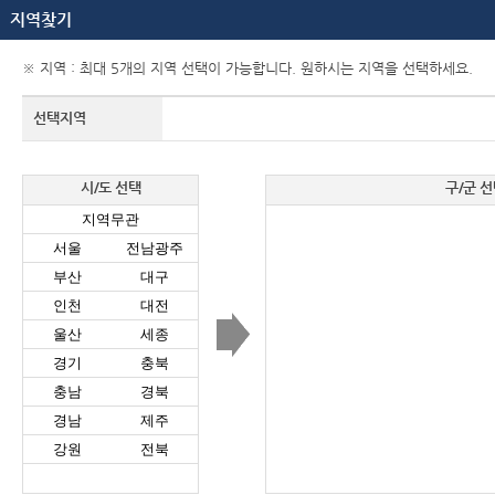
지역찾기
※ 지역 : 최대 5개의 지역 선택이 가능합니다. 원하시는 지역을 선택하세요.
선택지역
시/도 선택
구/군 선
지역무관
서울
전남광주
부산
대구
인천
대전
울산
세종
경기
충북
충남
경북
경남
제주
강원
전북