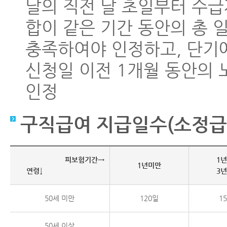
달의 직전 달 초일부터 수
합이 같은 기간 동안의 총 
충족하여야 인정하고, 단기
신청일 이전 1개월 동안의 
인정
구직급여 지급일수(소정급
피보험기간→
1
1년미만
연령↓
3
50세 미만
120일
1
50세 이상