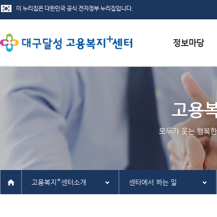
서식자료실
채용정보
고용
인재정보
모두가 웃는 행복한
관련사이트
+
고용복지
센터소개
센터에서 하는 일