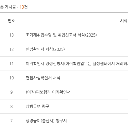
총 게시물 :
13
건
번호
서식
13
조기재취업수당 및 취업신고서 서식(2025)
12
면접확인서 서식(2025)
11
이직확인서 정정신청서(이직확인업무는 달성센터에서 처리하지
10
면접사실확인서 서식
9
(이직)피보험자 이직확인서
8
상병급여 청구
7
상병급여(출산시) 청구서