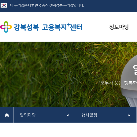
서식자료실
채용정보
인재정보
모두가 웃는 행복한
관련사이트
알림마당
행사일정