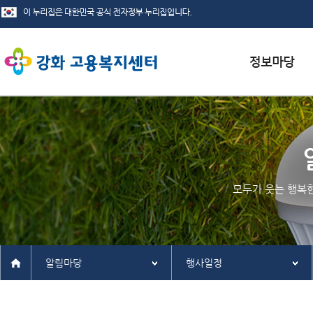
서식자료실
채용정보
인재정보
모두가 웃는 행복
관련사이트
알림마당
행사일정