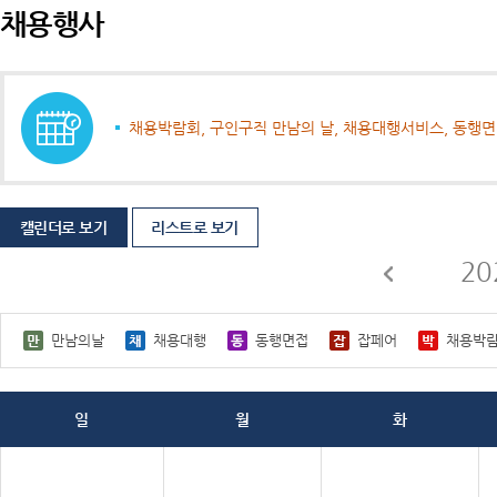
채용행사
채용박람회, 구인구직 만남의 날, 채용대행서비스, 동행
캘린더로 보기
리스트로 보기
20
만남의날
채용대행
동행면접
잡페어
채용박
일
월
화