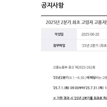
공지사항
2025년 2분기 최초 고령자 고용
작성일
2025-06-20
첨부파일
'25년 2분기 (최
고용노동부 공고 제2025-262호
‘25
년
2
분기
(4.1.~6.30.)
에 해당
하는 고
’25.7.1.(
화
) 09:00
부터
‘25.7.31.(
목
) 1
※
기한 경과 시
’25
년
2
분기를 최초로 하