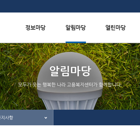
본문내용 바로가기
하단메뉴 가기
서식자료실
행사일정
자주하는 질문
채용정보
공지사항
질문하기
알림마당
인재정보
칭찬하기
모두가 웃는 행복한 나라 고용복지센터가 함께합니다.
관련사이트
불친절 신고하기
공지사항