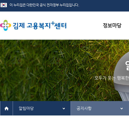
서식자료실
채용정보
인재정보
모두가 웃는 행복한
관련사이트
알림마당
공지사항