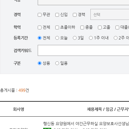
경력
무관
신입
경력
학력
전체
초졸이하
중졸
고졸
대졸(
등록기간
전체
오늘
3일
1주 이내
2주 
검색키워드
구분
상용
일용
총게시물 :
499
건
회사명
채용제목 /
임금
/
근무지
행신동 요양원에서 야간근무하실 요양보호사선생님