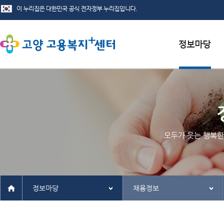
서식자료실
채용정보
인재정보
모두가 웃는 행복한
관련사이트
정보마당
채용정보