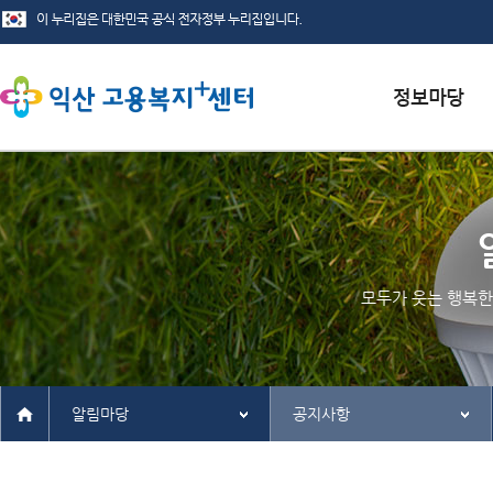
서식자료실
채용정보
인재정보
모두가 웃는 행복한
관련사이트
알림마당
공지사항