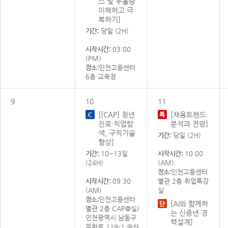
스 및 우울증
이해하고 극
복하기]
기간:
당일 (2H)
시작시간:
03:00
(PM)
장소:
인천고용센터
6층 교육장
9
10
11
[[CAP] 청년
[채용트렌드
진로·직업탐
분석과 전망]
색, 구직기술
기간:
당일 (2H)
향상]
기간:
10~13일
시작시간:
10:00
(24H)
(AM)
장소:
인천고용센터
시작시간:
09:30
별관 2층 취업특강
(AM)
실
장소:
인천고용센터
[AI와 함께하
별관 2층 CAP@실/
는 신중년 경
인천광역시 남동구
력설계]
문화로 119-1 승산