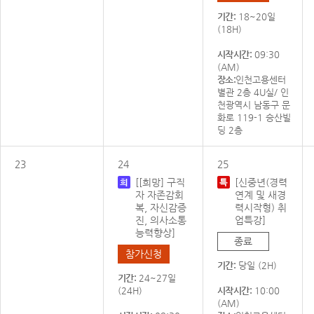
기간:
18~20일
(18H)
시작시간:
09:30
(AM)
장소:
인천고용센터
별관 2층 4U실/ 인
천광역시 남동구 문
화로 119-1 승산빌
딩 2층
23
24
25
[[희망] 구직
[신중년(경력
자 자존감회
연계 및 새경
복, 자신감증
력시작형) 취
진, 의사소통
업특강]
능력향상]
종료
참가신청
기간:
당일 (2H)
기간:
24~27일
(24H)
시작시간:
10:00
(AM)