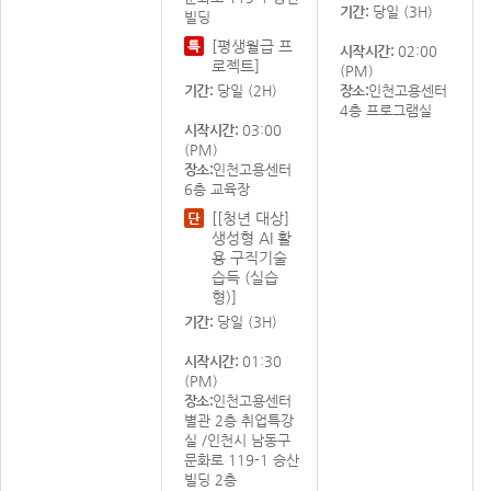
기간:
당일 (3H)
빌딩
[평생월급 프
시작시간:
02:00
로젝트]
(PM)
기간:
당일 (2H)
장소:
인천고용센터
4층 프로그램실
시작시간:
03:00
(PM)
장소:
인천고용센터
6층 교육장
[[청년 대상]
생성형 AI 활
용 구직기술
습득 (실습
형)]
기간:
당일 (3H)
시작시간:
01:30
(PM)
장소:
인천고용센터
별관 2층 취업특강
실 /인천시 남동구
문화로 119-1 승산
빌딩 2층