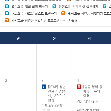
열정오름_일의 의미 되찾기
인생오름_건강한 삶 실천하기
변화오름_새로운 삶으로 도전하기
Hi+(고졸 청년층 취업지원 프로
Hi+(고졸 청년층 취업지원 프로그램)_구직기술형
일
월
화
2
3
4
[[CAP] 청년
[항공 정비 등
진로·직업탐
항공 직무의
색, 구직기술
이해]
향상]
기간:
당일 (2H)
기간:
03~06일
(24H)
시작시간:
03:00