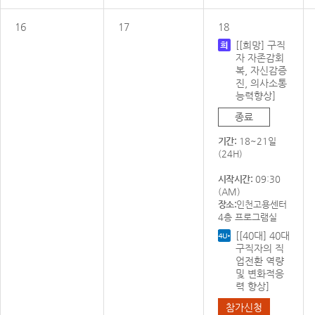
16
17
18
[[희망] 구직
자 자존감회
복, 자신감증
진, 의사소통
능력향상]
종료
기간:
18~21일
(24H)
시작시간:
09:30
(AM)
장소:
인천고용센터
4층 프로그램실
[[40대] 40대
구직자의 직
업전환 역량
및 변화적응
력 향상]
참가신청