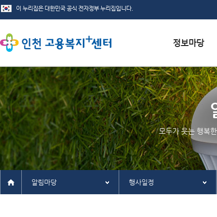
서식자료실
채용정보
인재정보
모두가 웃는 행복한
관련사이트
알림마당
행사일정