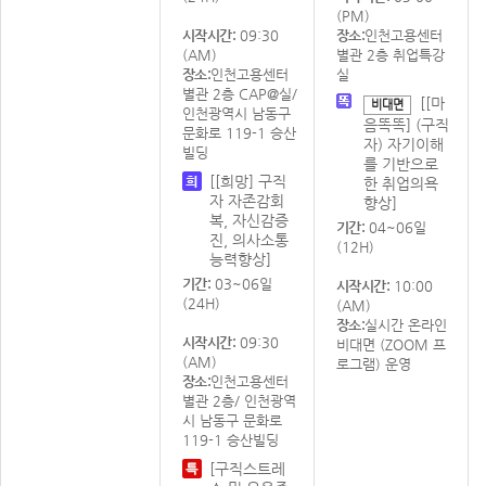
(PM)
시작시간:
09:30
장소:
인천고용센터
(AM)
별관 2층 취업특강
장소:
인천고용센터
실
별관 2층 CAP@실/
[[마
비대면
인천광역시 남동구
음똑똑] (구직
문화로 119-1 승산
자) 자기이해
빌딩
를 기반으로
[[희망] 구직
한 취업의욕
자 자존감회
향상]
복, 자신감증
기간:
04~06일
진, 의사소통
(12H)
능력향상]
기간:
03~06일
시작시간:
10:00
(24H)
(AM)
장소:
실시간 온라인
시작시간:
09:30
비대면 (ZOOM 프
(AM)
로그램) 운영
장소:
인천고용센터
별관 2층/ 인천광역
시 남동구 문화로
119-1 승산빌딩
[구직스트레