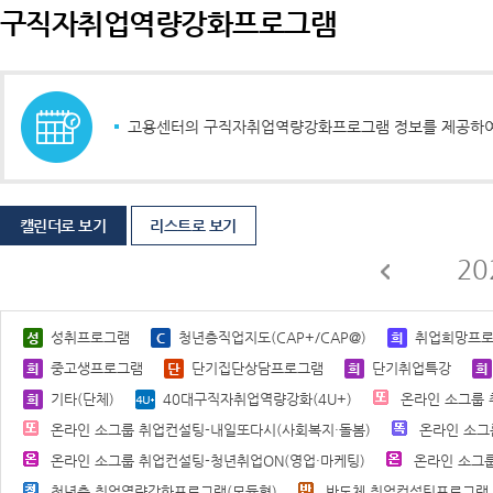
구직자취업역량강화프로그램
고용센터의 구직자취업역량강화프로그램 정보를 제공하여 
캘린더로 보기
리스트로 보기
20
성취프로그램
청년층직업지도(CAP+/CAP@)
취업희망프
중고생프로그램
단기집단상담프로그램
단기취업특강
기타(단체)
40대구직자취업역량강화(4U+)
온라인 소그룹 
온라인 소그룹 취업컨설팅-내일또다시(사회복지·돌봄)
온라인 소그
온라인 소그룹 취업컨설팅-청년취업ON(영업·마케팅)
온라인 소그룹
청년층 취업역량강화프로그램(모듈형)
반도체 취업컨설팅프로그램