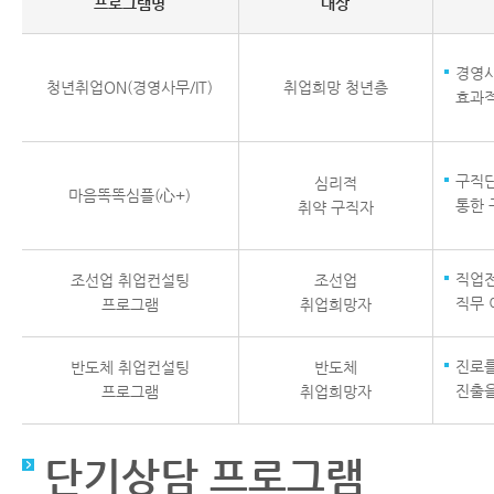
프로그램명
대상
경영사
청년취업ON(경영사무/IT)
취업희망 청년층
효과적
구직단
심리적
마음똑똑심플(心+)
통한 
취약 구직자
직업전
조선업 취업컨설팅
조선업
직무 
프로그램
취업희망자
진로를
반도체 취업컨설팅
반도체
진출을
프로그램
취업희망자
단기상담 프로그램