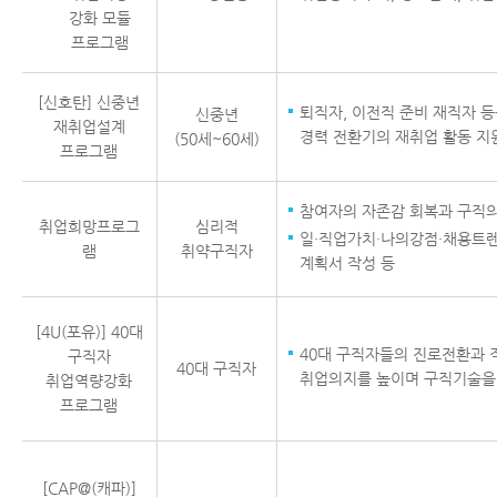
강화 모듈
프로그램
[신호탄] 신중년
퇴직자, 이전직 준비 재직자 
신중년
재취업설계
경력 전환기의 재취업 활동 지
(50세~60세)
프로그램
참여자의 자존감 회복과 구직의
취업희망프로그
심리적
일·직업가치·나의강점·채용트렌
램
취약구직자
계획서 작성 등
[4U(포유)] 40대
40대 구직자들의 진로전환과 
구직자
40대 구직자
취업의지를 높이며 구직기술을
취업역량강화
프로그램
[CAP@(캐파)]