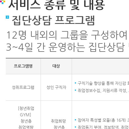
서비스 종류 및 내용
집단상담 프로그램
12명 내외의 그룹을 구성하여
3~4일 간 운영하는 집단상담
프로그램명
대상
구직기술 향상을 통해 자신감 
성취프로그램
성인 구직자
취업정보수집, 지원서류 작성,
[청년취업
GYM]
참여자 특성별 모듈(총 16개)
청년층
취업희망
취업역량
청년층
취업동기 부여, 정보탐색, 취업