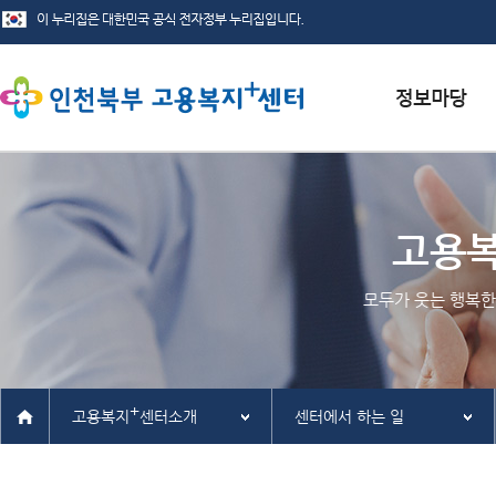
서식자료실
채용정보
고용
인재정보
모두가 웃는 행복한
관련사이트
+
고용복지
센터소개
센터에서 하는 일