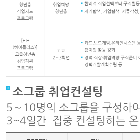
합리적 직업선택부터 구직활동
청년층
취업희망
직업지도
청년층
자기탐색, 기업탐색, 서류작성,
프로그램
[HI+
카드,보드게임,온라인시스템 등
(하이플러스)]
참여형 활동 강화
고교
고졸청년층
2～3학년
경력·직장·취업역량·구직준비 
취업지원
경력개발계획수립 등
프로그램
소그룹 취업컨설팅
5∼10명의 소그룹을 구성하
3~4일간 집중 컨설팅하는 