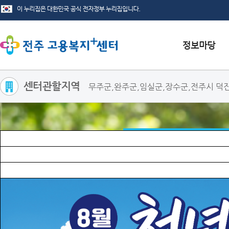
센터관할지역
무주군,완주군,임실군,장수군,전주시 덕
서식자료실
채용정보
인재정보
관련사이트
집단직업상담
내안에 또 다른 나, 직업상담은