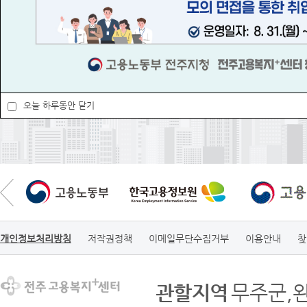
안내
실업급여수급 신청자격은 어떻...
1
고용노동부 전주지청 사
실업급여는 언제까지 신청해야...
칭 사기피해 주의 안내
2
실업급여 지급액은 어떻게 되...
3
실업급여 지급 요건은?
4
2026-05-21
오늘 하루동안 닫기
개인정보처리방침
저작권정책
이메일무단수집거부
이용안내
찾
관할지역
무주군,