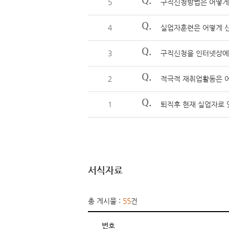
5
구직신청방법은 어떻게
Q.
4
실업자훈련은 어떻게 신
Q.
3
구직신청을 인터넷상에
Q.
2
적극적 재취업활동은 어
Q.
1
퇴직후 현재 실업자로 
서식자료
총 게시물 :
55
건
번호