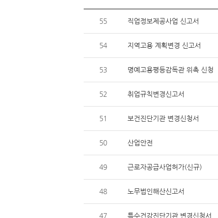
55
직업정보제공사업 신고서
54
지역고용 계획변경 신고서
53
명예고용평등감독관 위촉 신청
52
취업규칙변경신고서
51
보건진단기관 변경신청서
50
산업안전
49
근로자공급사업허가(신규)
48
노무법인해산신고서
47
특수건강진단기관 변경신청서