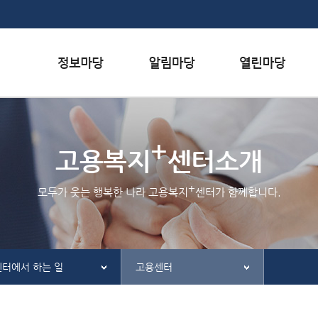
본문내용 바로가기
하단메뉴 가기
서식자료실
행사일정
자주하는 질문
+
채용정보
공지사항
질문하기
고용복지
센터소개
인재정보
홍보/보도자료실
칭찬하기
+
모두가 웃는 행복한 나라 고용복지
센터가 함께합니다.
관련사이트
불친절 신고하기
센터에서 하는 일
고용센터