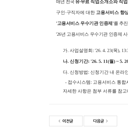
매년 전국
유
·
무료
직업소개소와 직
구인
·
구직자에 대한
고용서비스
향상
'
고용서비스 우수기관 인증제
'
를 추
'26
년 고용서비스 우수기관 인증제 
가
.
사업설명회
: '26. 4. 23(
목
), 13
나
.
신청기간
: '26. 5. 11(
월
) ~ 5. 2
다
.
신청방법
:
신청기간 내 온라인
-
접수시스템
:
고용서비스 통합
자세한 사항은 첨부 서류를 참
이전글
다음글