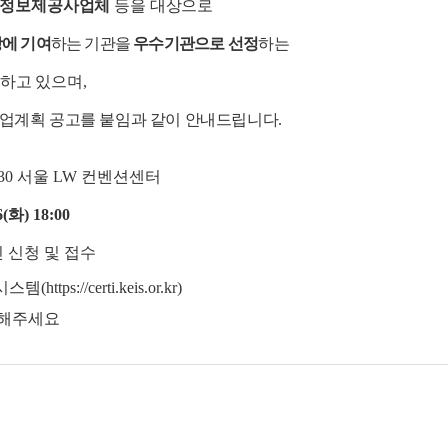
업정보제공사업체
등을 대상으로
에 기여
하는 기관을
우수기관으로 선정
하는
진하고
있으며
,
사업계획 공고를 붙임과 같이 안내드립니다
.
:30
서울
LW
컨벤션센터
6(
화
) 18:00
 신청 및 접수
시스템
(https://certi.keis.or.kr)
고해주세요