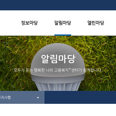
본문내용 바로가기
하단메뉴 가기
서식자료실
행사일정
자주하는 질문
채용정보
공지사항
질문하기
알림마당
인재정보
홍보/보도자료실
칭찬하기
+
모두가 웃는 행복한 나라 고용복지
센터가 함께합니다.
관련사이트
불친절 신고하기
공지사항