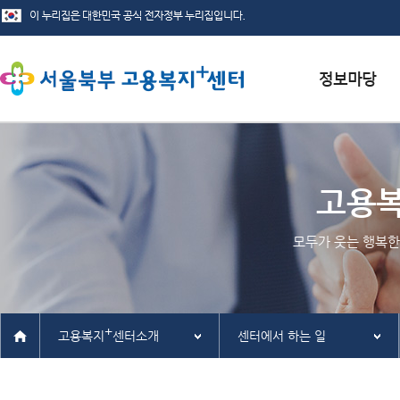
서식자료실
채용정보
고용
인재정보
모두가 웃는 행복한
관련사이트
+
고용복지
센터소개
센터에서 하는 일