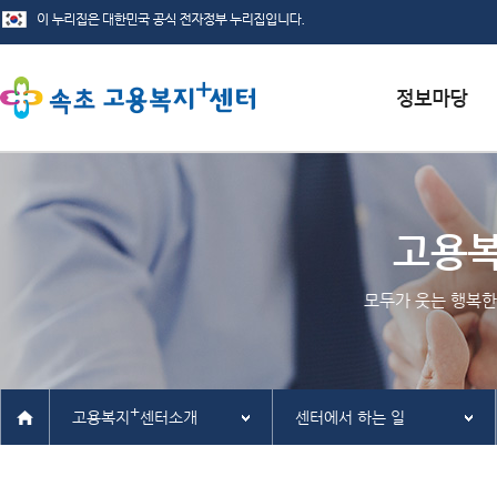
서식자료실
채용정보
고용
인재정보
모두가 웃는 행복한
관련사이트
+
고용복지
센터소개
센터에서 하는 일