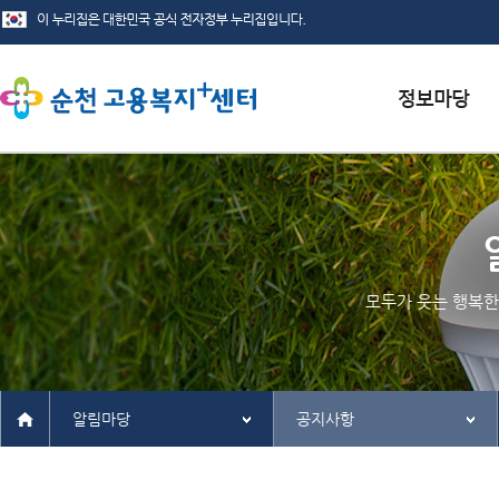
서식자료실
채용정보
인재정보
모두가 웃는 행복한
관련사이트
알림마당
공지사항