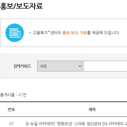
홍보/보도자료
+
고용복지
센터의
홍보/보도 자료
를 제공해 드립니다.
검색키워드
총게시물 :
47
건
번호
제목
47
[k-뉴딜 아카데미] '한화오션' 스마트 생산관리 DX 아카데미