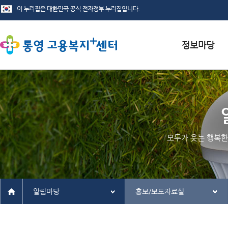
서식자료실
채용정보
인재정보
모두가 웃는 행복한
관련사이트
알림마당
홍보/보도자료실