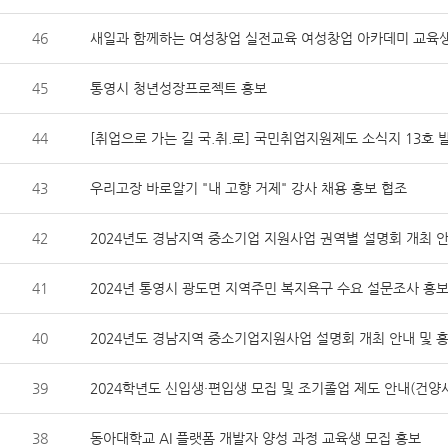
46
새일과 함께하는 여성창업 실전교육 여성창업 아카데미 교육생
45
통영시 청년성장프로젝트 홍보
44
[취업으로 가는 길 국.취.로] 국민취업지원제도 소식지 13호 
43
우리고장 바로알기 "내 고향 거제" 강사 채용 홍보 협조
42
2024년도 경남지역 중소기업 지원사업 권역별 설명회 개최 안
41
2024년 통영시 광도면 지역주민 복지욕구 수요 설문조사 홍보
40
2024년도 경남지역 중소기업지원사업 설명회 개최 안내 및 
39
2024학년도 신입생·편입생 모집 및 조기졸업 제도 안내(건
38
동아대학교 AI 플랫폼 개발자 양성 과정 교육생 모집 홍보