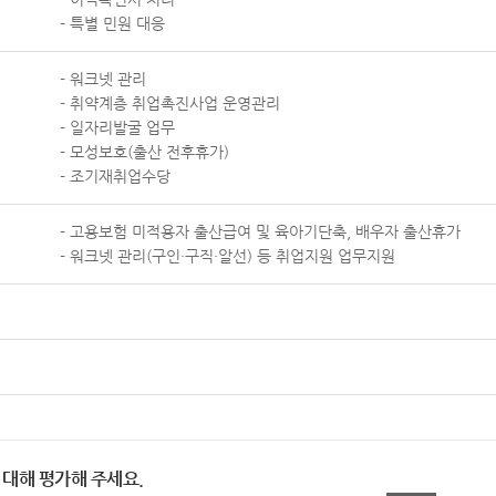
- 특별 민원 대응
- 워크넷 관리
- 취약계층 취업촉진사업 운영관리
- 일자리발굴 업무
- 모성보호(출산 전후휴가)
- 조기재취업수당
- 고용보험 미적용자 출산급여 및 육아기단축, 배우자 출산휴가
- 워크넷 관리(구인・구직・알선) 등 취업지원 업무지원
 대해 평가해 주세요.