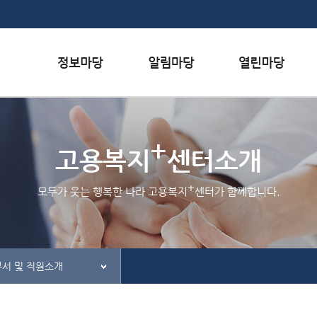
본문내용 바로가기
하단메뉴 가기
서식자료실
행사일정
자주하는 질문
+
채용정보
공지사항
질문하기
고용복지
센터소개
인재정보
홍보/보도자료실
칭찬하기
+
모두가 웃는 행복한 나라 고용복지
센터가 함께합니다.
관련사이트
불친절 신고하기
부서 및 직원소개