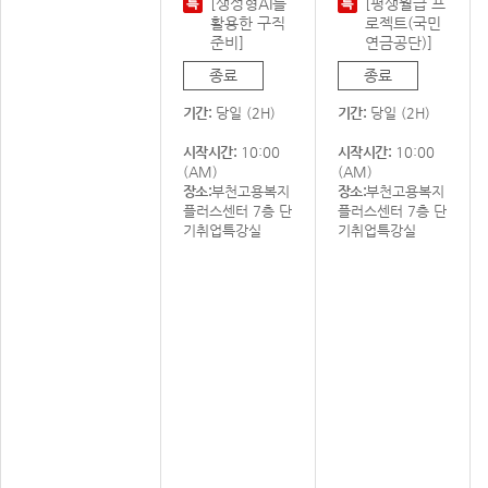
[생성형AI를
[평생월급 프
활용한 구직
로젝트(국민
준비]
연금공단)]
종료
종료
기간:
당일 (2H)
기간:
당일 (2H)
시작시간:
10:00
시작시간:
10:00
(AM)
(AM)
장소:
부천고용복지
장소:
부천고용복지
플러스센터 7층 단
플러스센터 7층 단
기취업특강실
기취업특강실