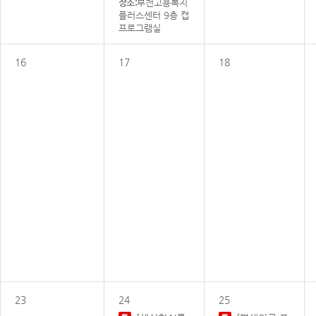
장소:
부천고용복지
플러스센터 9층 캡
프로그램실
16
17
18
23
24
25