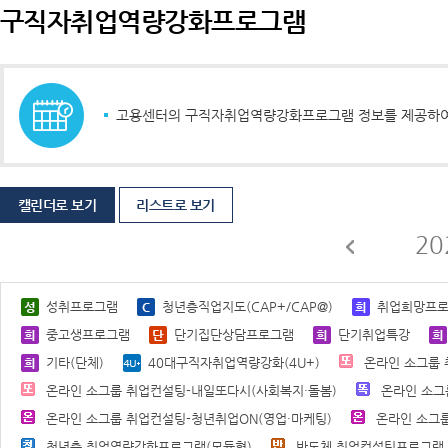
구직자취업역량강화프로그램
고용센터의 구직자취업역량강화프로그램 정보를 제공하여 
캘린더로 보기
리스트로 보기
20
성취프로그램
청년층직업지도(CAP+/CAP@)
취업희망프
중고생프로그램
단기집단상담프로그램
단기취업특강
기타(단체)
40대구직자취업역량강화(4U+)
온라인 소그룹 
온라인 소그룹 취업컨설팅-내일또다시(사회복지·돌봄)
온라인 소그
온라인 소그룹 취업컨설팅-청년취업ON(영업·마케팅)
온라인 소그룹
청년층 취업역량강화프로그램(모듈형)
반도체 취업컨설팅프로그램