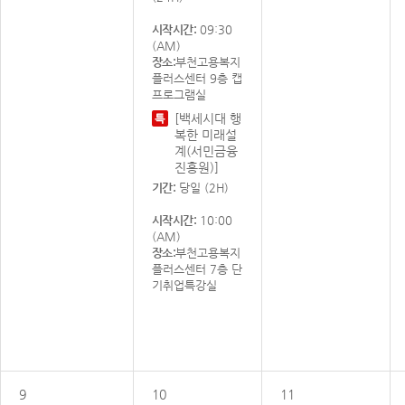
시작시간:
09:30
(AM)
장소:
부천고용복지
플러스센터 9층 캡
프로그램실
[백세시대 행
복한 미래설
계(서민금융
진흥원)]
기간:
당일 (2H)
시작시간:
10:00
(AM)
장소:
부천고용복지
플러스센터 7층 단
기취업특강실
9
10
11