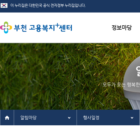
서식자료실
채용정보
인재정보
모두가 웃는 행복한
관련사이트
알림마당
행사일정