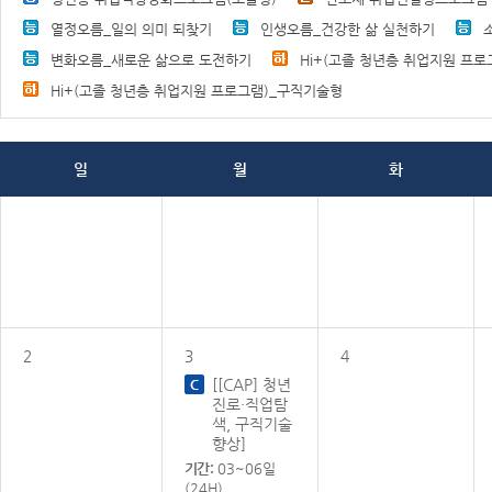
열정오름_일의 의미 되찾기
인생오름_건강한 삶 실천하기
변화오름_새로운 삶으로 도전하기
Hi+(고졸 청년층 취업지원 프로
Hi+(고졸 청년층 취업지원 프로그램)_구직기술형
일
월
화
2
3
4
[[CAP] 청년
진로·직업탐
색, 구직기술
향상]
기간:
03~06일
(24H)