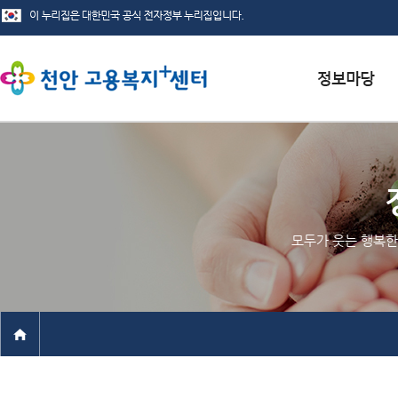
서식자료실
채용정보
인재정보
모두가 웃는 행복한
관련사이트