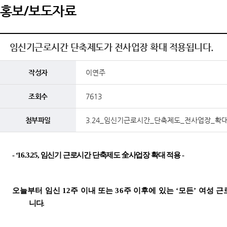
홍보/보도자료
임신기근로시간 단축제도가 전사업장 확대 적용됩니다.
작성자
이연주
조회수
7613
첨부파일
3.24_임신기근로시간_단축제도_전사업장_확대
- ‘16.3.25,
임신기 근로시간 단축제도
全
사업장 확대 적용
-
오늘부터
임신
12
주 이내 또는
36
주 이후에 있는
‘
모든
’
여성
근
니다
.