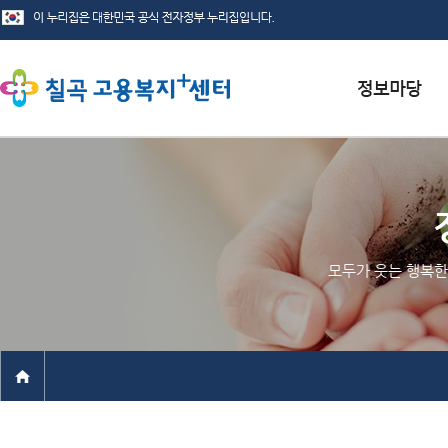
서식자료실
채용정보
인재정보
모두가 웃는 행복한
관련사이트