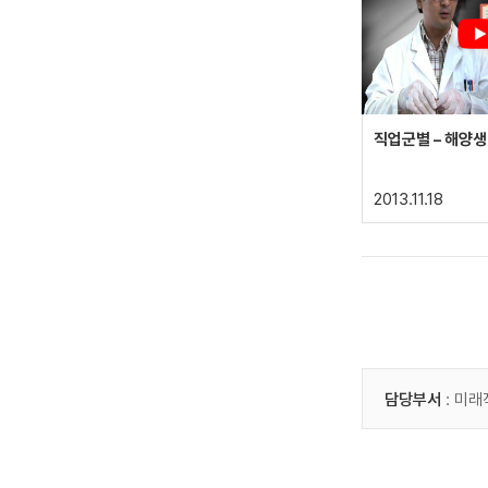
직업군별 – 해양
2013.11.18
담당부서
: 미