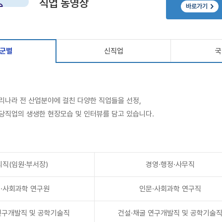
직업 동영상
바로가기
군별
신직업
국
리나라 전 산업분야에 걸친 다양한 직업들을 선정,
당직업의 생생한 현장모습 및 인터뷰를 담고 있습니다.
직(임원·부서장)
경영·행정·사무직
·사회과학 연구원
인문·사회과학 연구직
연구개발직 및 공학기술직
건설·채굴 연구개발직 및 공학기술