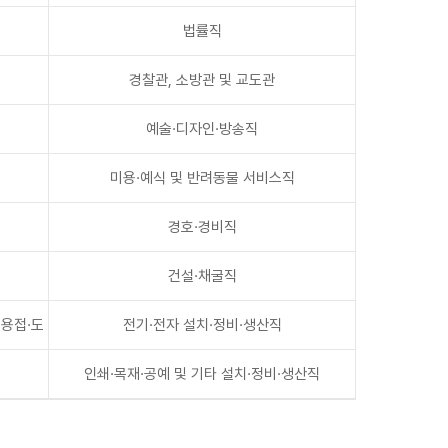
법률직
경찰관, 소방관 및 교도관
예술·디자인·방송직
미용·예식 및 반려동물 서비스직
경호·경비직
건설·채굴직
·용접·도
전기·전자 설치·정비·생산직
인쇄·목재·공예 및 기타 설치·정비·생산직