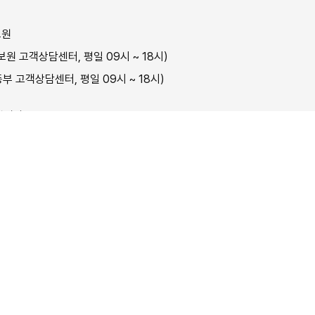
보원
원 고객상담센터, 평일 09시 ~ 18시)
부 고객상담센터, 평일 09시 ~ 18시)
닙니다.
취업교
판매자(훈련기관)
에게 있습니다.
저작권보호정책
오픈API 서비스
화상상담 관리자
사이트맵
ment Information Service. All rights reserved.
와 고용노동부 산하기관 한국고용정보원의 누리집 입니다.