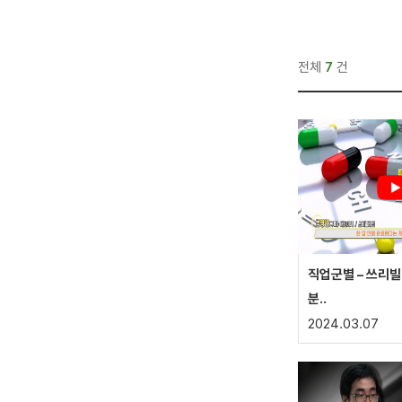
전체
7
건
직업군별 – 쓰리빌
분..
2024.03.07