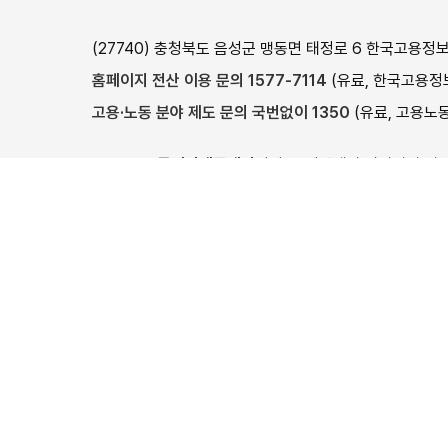
사이버진로교육센터
CQ넷
(27740) 충청북도 음성군 맹동면 태정로 6 한국고용정
여성새로일하기센터
한국기술교육대학교
홈페이지 전산 이용 문의 1577-7114
(유료, 한국고용정보
가사랑
한국폴리텍대학
고용·노동 분야 제도 문의 국번없이 1350
(유료, 고용노동
고용형태공시제
하이코리아
고용24는
통신판매중개자
이며, 통신판매의 당사자가 아
임금직업포털
외국국적동포(H-2)
상품(훈련), 상품(훈련)정보, 거래에 관한
의무와 책임은 
육홈페이지
외국인력상담센터
이용약관
개인정보처리방침
이메일무단수집거부
안전보건공단
© 2024 Ministry of Employment and Labor, Korea Employ
이 누리집은 고용노동부