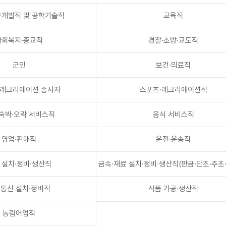
구개발직 및 공학기술직
교육직
사회복지·종교직
경찰·소방·교도직
군인
보건·의료직
·레크리에이션 종사자
스포츠·레크리에이션직
숙박·오락 서비스직
음식 서비스직
영업·판매직
운전·운송직
 설치·정비·생산직
금속·재료 설치·정비·생산직(판금·단조·주조
장 등)
통신 설치·정비직
식품 가공·생산직
농림어업직