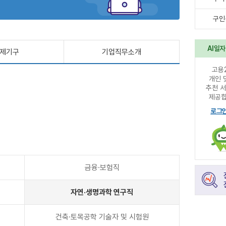
구인
AI일
제기구
기업직무소개
고용
개인 
추천 
제공합
로그
금융·보험직
자연·생명과학 연구직
직
건축·토목공학 기술자 및 시험원