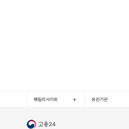
외국인고용(외국인전용)
4대사회보험정보연
패밀리사이트
유관기관
고용행정통계
근로복지공단
고용복지센터
한국산업인력공단
장애인고용포털
직무능력표준