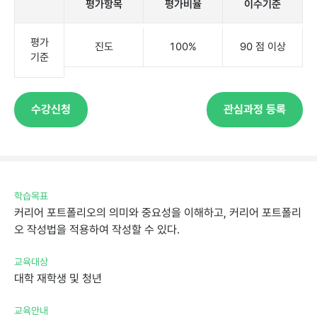
평가항목
평가비율
이수기준
평가
진도
100%
90점이상
기준
수강신청
관심과정등록
학습목표
커리어포트폴리오의의미와중요성을이해하고,커리어포트폴리
오작성법을적용하여작성할수있다.
교육대상
대학재학생및청년
교육안내