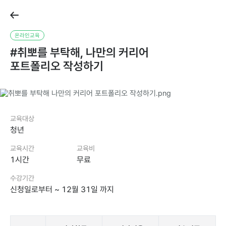
온라인교육
#취뽀를부탁해,나만의커리어
포트폴리오작성하기
교육대상
청년
교육시간
교육비
1시간
무료
수강기간
신청일로부터~12월31일까지