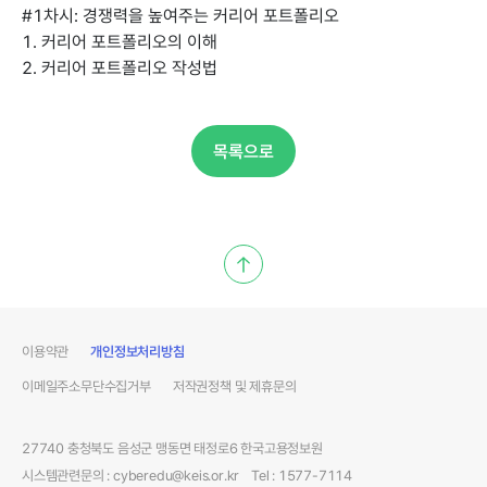
#1차시:경쟁력을높여주는커리어포트폴리오
1.커리어포트폴리오의이해
2.커리어포트폴리오작성법
목록으로
이용약관
개인정보처리방침
이메일주소무단수집거부
저작권정책및제휴문의
27740충청북도음성군맹동면태정로6한국고용정보원
시스템관련문의:cyberedu@keis.or.kr
Tel:1577-7114