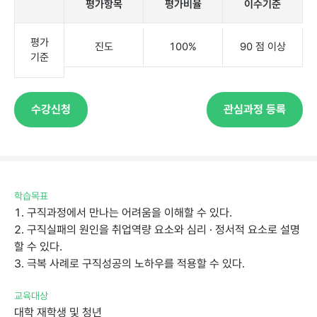
평가항목
평가비율
이수기준
평가
진도
100%
90점이상
기준
수강신청
관심과정등록
학습목표
1.구직과정에서만나는어려움을이해할수있다.
2.구직실패의원인을취업역량요소와심리·정서적요소로설명
할수있다.
3.극복사례로구직성공의노하우를적용할수있다.
교육대상
대학재학생및청년