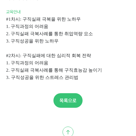
교육안내
#1차시:구직실패극복을위한노하우
1.
구직과정의어려움
2.
구직실패극복사례를통한취업역량요소
3.
구직성공을위한노하우
#2차시:구직실패에대한심리적회복전략
1.
구직과정의어려움
2.
구직실패극복사례를통해구직효능감높이기
3.구직성공을위한스트레스관리법
목록으로