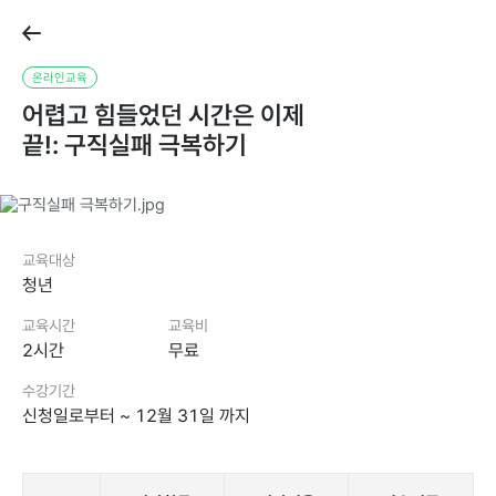
온라인교육
어렵고힘들었던시간은이제
끝!:구직실패극복하기
교육대상
청년
교육시간
교육비
2시간
무료
수강기간
신청일로부터~12월31일까지