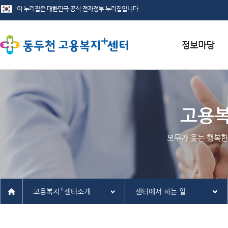
서식자료실
채용정보
고용
인재정보
모두가 웃는 행복한
관련사이트
+
고용복지
센터소개
센터에서 하는 일