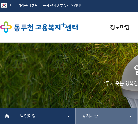
서식자료실
채용정보
인재정보
모두가 웃는 행복한
관련사이트
알림마당
공지사항