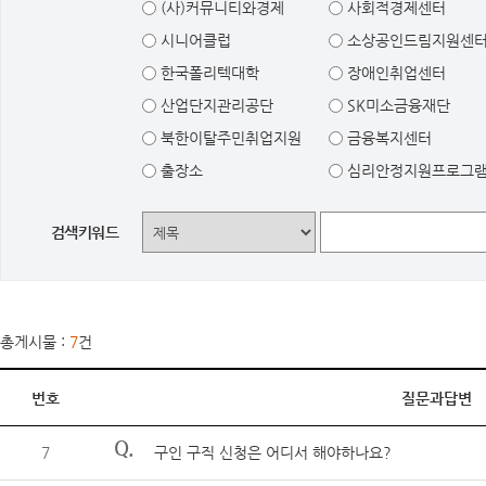
(사)커뮤니티와경제
사회적경제센터
시니어클럽
소상공인드림지원센
한국폴리텍대학
장애인취업센터
산업단지관리공단
SK미소금융재단
북한이탈주민취업지원
금융복지센터
출장소
심리안정지원프로그
검색키워드
총게시물 :
7
건
번호
질문과답변
Q.
7
구인 구직 신청은 어디서 해야하나요?