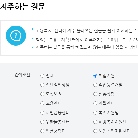
자주하는 질문
+
고용복지
센터에 자주 올라오는 질문을 쉽게 이해하실 
+
질의는 고용복지
센터에서 이루어지는 주요업무로 구분하였
자주하는 질문을 통해 해결되지 않는 내용이 있을 시 상단
검색조건
전체
취업지원
집단직업상담
직업능력개발
모성보호
심층상담
고용센터
자활센터
서민금융센터
복지지원팀
무한돌봄센터
희망복지지원단
법률홈닥터
노인취업지원센터