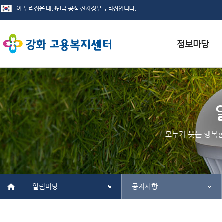
서식자료실
채용정보
인재정보
모두가 웃는 행복
관련사이트
알림마당
공지사항