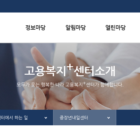
본문내용 바로가기
하단메뉴 가기
서식자료실
행사일정
자주하는 질문
+
채용정보
공지사항
질문하기
고용복지
센터소개
인재정보
홍보/보도자료실
칭찬하기
+
모두가 웃는 행복한 나라 고용복지
센터가 함께합니다.
관련사이트
불친절 신고하기
센터에서 하는 일
중장년내일센터