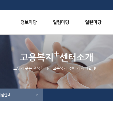
본문내용 바로가기
하단메뉴 가기
서식자료실
행사일정
자주하는 질문
+
채용정보
공지사항
질문하기
고용복지
센터소개
인재정보
홍보/보도자료실
칭찬하기
+
모두가 웃는 행복한 나라 고용복지
센터가 함께합니다.
관련사이트
불친절 신고하기
시설안내