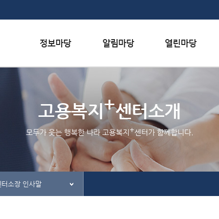
본문내용 바로가기
하단메뉴 가기
서식자료실
행사일정
자주하는 질문
+
채용정보
공지사항
질문하기
고용복지
센터소개
인재정보
홍보/보도자료실
칭찬하기
+
모두가 웃는 행복한 나라 고용복지
센터가 함께합니다.
관련사이트
불친절 신고하기
센터소장 인사말