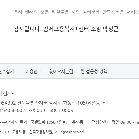
우리 센터의 모든 직원들은 시민 여러분께 만족스러운 서비
감사합니다. 김제고용복지+센터 소장 박성근
단수집거부
이용안내
찾아오시는길
웹 접근성 정책
역
김제시
우)54392 전북특별자치도 김제시 화동길 105(요촌동) -
3-540-8400
/ FAX 0503-8803-0609
 분야 제도 문의 :
국번없이 1350
(유료, 고용노동부 고객상담센터 평일 09:00~18:
ht 2018
고용노동부 한국고용정보원.
All right reserved.