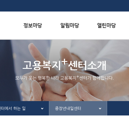
본문내용 바로가기
하단메뉴 가기
서식자료실
행사일정
자주하는 질문
+
채용정보
공지사항
질문하기
고용복지
센터소개
인재정보
홍보/보도자료실
칭찬하기
+
모두가 웃는 행복한 나라 고용복지
센터가 함께합니다.
관련사이트
불친절 신고하기
센터에서 하는 일
중장년내일센터