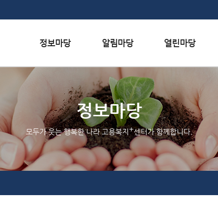
본문내용 바로가기
하단메뉴 가기
서식자료실
행사일정
자주하는 질문
채용정보
공지사항
질문하기
정보마당
인재정보
홍보/보도자료실
칭찬하기
+
모두가 웃는 행복한 나라 고용복지
센터가 함께합니다.
관련사이트
불친절 신고하기