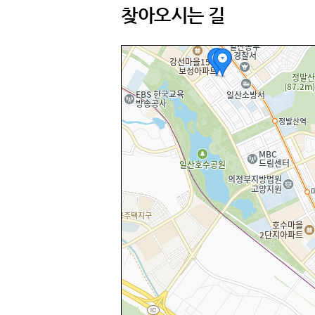
찾아오시는 길
고양고용센터
별관