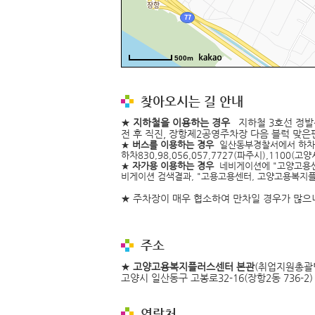
500m
찾아오시는 길 안내
★
지하철을 이용하는 경우
지하철 3호선 정발
전 후 직진, 장항제2공영주차장 다음 블럭 맞은
★
버스를 이용하는 경우
일산동부경찰서에서 하차후 
하차830,98,056,057,7727(파주시),1100(고양시
★
자가용 이용하는 경우
네비게이션에 "고양고용센
비게이션 검색결과, "고용고용센터, 고양고용복지플
★ 주차장이 매우 협소하여 만차일 경우가 많으니 대
주소
★
고양고용복지플러스센터 본관
(취업지원총괄팀
고양시 일산동구 고봉로32-16(장항2동 736
연락처