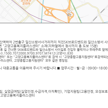
산역하차 2번출구 일산소방서사거리까지 직진SK브로드밴드와 일산소방서 사이
편 "고양고용복지플러스센터" 소재(지하철에서 청사까지 총 도보 15분
)
길 건너편 SK브로드밴드와 일산소방서 사이길로 진입두 블럭지나 뚜레주르 앞에서
),1500,7072000,9700,9707,M7412(고양시),830
터" 또는 "고양고용복지플러스센터"로 검색 시 "고양종합고용지원센터"로검색되는
러스센터, 고양종합고용지원센터" 모두 같은 명칭임.
중교통을 이용하여 주시기 바랍니다.■ 업무시간 : 월~금 : 09:00~18:00 
, 실업급여팀(실업인정,수급자격,이직확인), 기업지원팀(고용안정, 모성보호
-2) 고양고용복지플러스센터