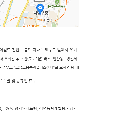
길로 진입두 블럭 지나 뚜레주르 앞에서 우회
 우회전 후 직진(도보5분) 버스: 일산동부경찰서
 경우도 "고양고용복지플러스센터"로 보시면 됨.네
/ 주말 및 공휴일 휴무
), 국민취업지원제도팀, 직업능력개발팀)- 경기