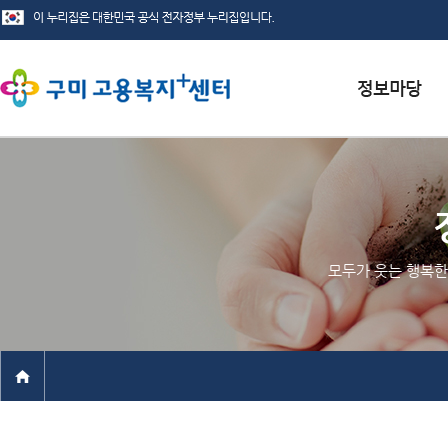
서식자료실
채용정보
인재정보
모두가 웃는 행복한
관련사이트