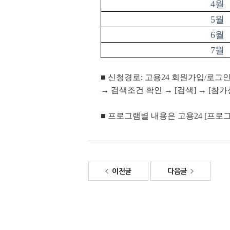
4월
5월
6월
7월
■ 신청경로: 고용24 회원가입/로그
→ 검색조건 확인 → [검색] → [참
■ 프로그램별 내용은 고용24 [프로그
이전글
다음글