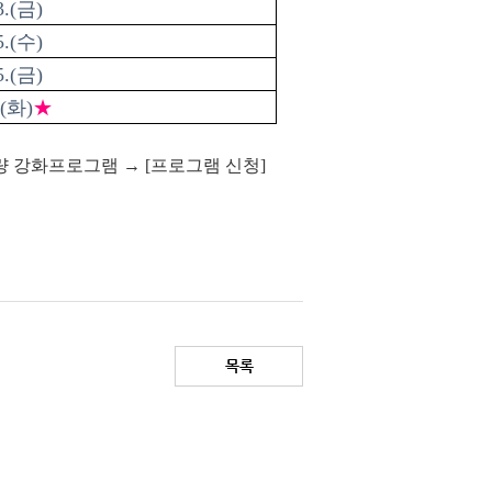
3.(금)
5.(수)
5.(금)
.(화)
★
 강화프로그램 → [프로그램 신청]
목록