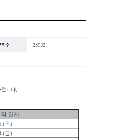
조회수
25932
내합니다.
시작 일자
5.(목)
3.(금)