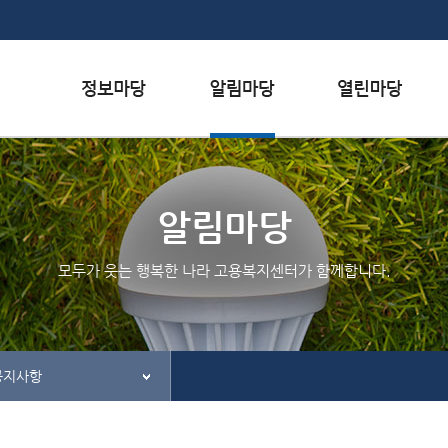
본문내용 바로가기
하단메뉴 가기
서식자료실
행사일정
자주하는 질문
채용정보
공지사항
질문하기
알림마당
인재정보
칭찬하기
모두가 웃는 행복한 나라 고용복지센터가 함께합니다.
관련사이트
불친절 신고하기
공지사항