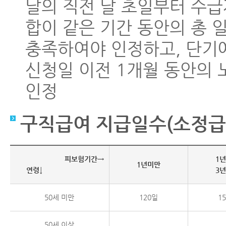
달의 직전 달 초일부터 수
합이 같은 기간 동안의 총 
충족하여야 인정하고, 단기
신청일 이전 1개월 동안의 
인정
구직급여 지급일수(소정급
피보험기간→
1
1년미만
연령↓
3
50세 미만
120일
1
50세 이상