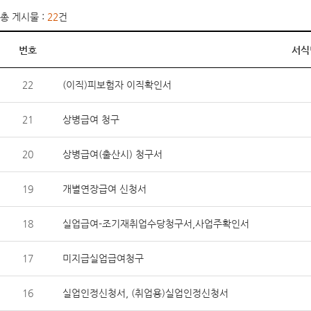
총 게시물 :
22
건
번호
서식
22
(이직)피보험자 이직확인서
21
상병급여 청구
20
상병급여(출산시) 청구서
19
개별연장급여 신청서
18
실업급여-조기재취업수당청구서,사업주확인서
17
미지급실업급여청구
16
실업인정신청서, (취업용)실업인정신청서