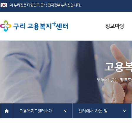
서식자료실
채용정보
고용
인재정보
모두가 웃는 행복한
관련사이트
+
고용복지
센터소개
센터에서 하는 일