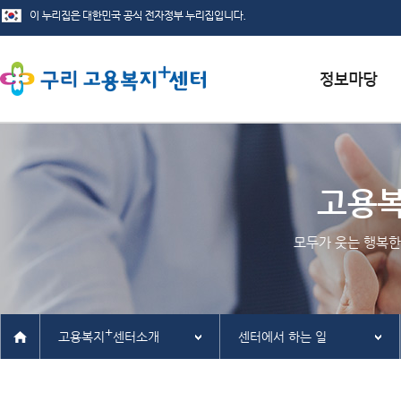
서식자료실
채용정보
고용
인재정보
모두가 웃는 행복한
관련사이트
+
고용복지
센터소개
센터에서 하는 일