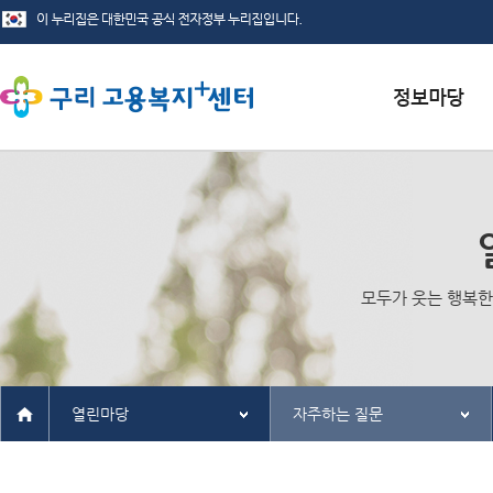
서식자료실
채용정보
인재정보
모두가 웃는 행복한
관련사이트
열린마당
자주하는 질문