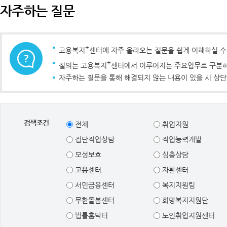
자주하는 질문
+
고용복지
센터에 자주 올라오는 질문을 쉽게 이해하실 
+
질의는 고용복지
센터에서 이루어지는 주요업무로 구분하였
자주하는 질문을 통해 해결되지 않는 내용이 있을 시 상단
검색조건
전체
취업지원
집단직업상담
직업능력개발
모성보호
심층상담
고용센터
자활센터
서민금융센터
복지지원팀
무한돌봄센터
희망복지지원단
법률홈닥터
노인취업지원센터