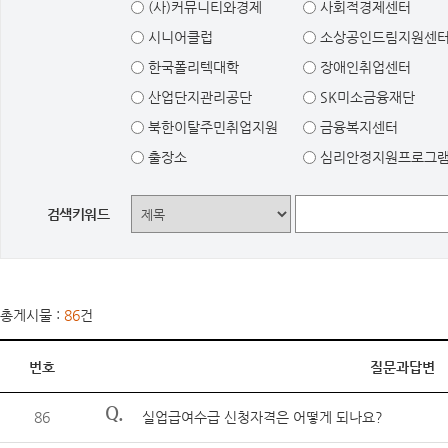
(사)커뮤니티와경제
사회적경제센터
시니어클럽
소상공인드림지원센
한국폴리텍대학
장애인취업센터
산업단지관리공단
SK미소금융재단
북한이탈주민취업지원
금융복지센터
출장소
심리안정지원프로그
검색키워드
총게시물 :
86
건
번호
질문과답변
Q.
86
실업급여수급 신청자격은 어떻게 되나요?