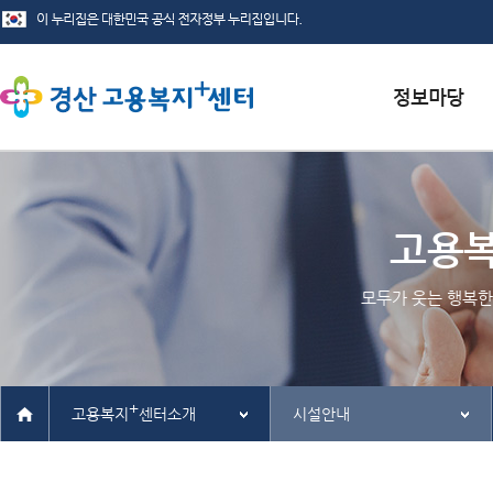
서식자료실
채용정보
고용
인재정보
모두가 웃는 행복한
관련사이트
+
고용복지
센터소개
시설안내