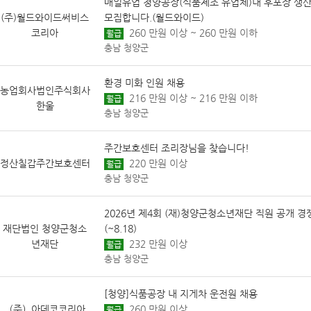
매일유업 청양공장(식품제조 유업체)내 후포장 생
(주)월드와이드써비스
모집합니다.(월드와이드)
코리아
260 만원 이상 ~ 260 만원 이하
월급
충남 청양군
환경 미화 인원 채용
농업회사법인주식회사
216 만원 이상 ~ 216 만원 이하
월급
한울
충남 청양군
주간보호센터 조리장님을 찾습니다!
정산칠갑주간보호센터
220 만원 이상
월급
충남 청양군
2026년 제4회 (재)청양군청소년재단 직원 공개 경
재단법인 청양군청소
(~8.18)
년재단
232 만원 이상
월급
충남 청양군
[청양]식품공장 내 지게차 운전원 채용
（주）아데코코리아
260 만원 이상
월급