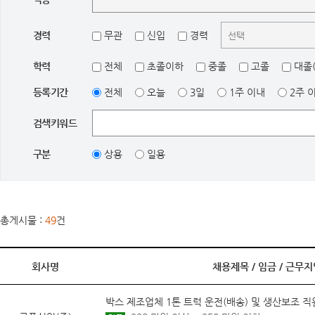
경력
무관
신입
경력
학력
전체
초졸이하
중졸
고졸
대졸(
등록기간
전체
오늘
3일
1주 이내
2주 
검색키워드
구분
상용
일용
총게시물 :
49
건
회사명
채용제목 /
임금
/
근무지
박스 제조업체 1톤 트럭 운전(배송) 및 생산보조 직