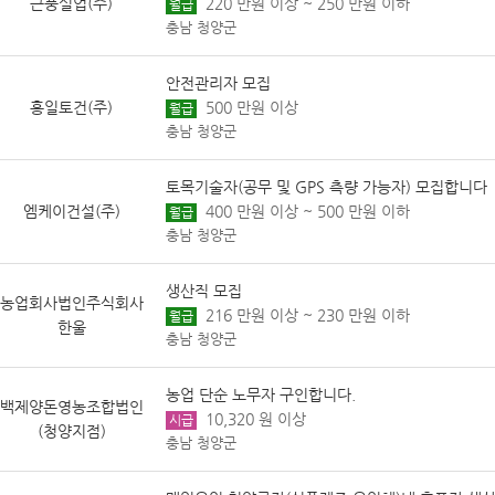
근풍실업(주)
220 만원 이상 ~ 250 만원 이하
월급
충남 청양군
안전관리자 모집
흥일토건(주)
500 만원 이상
월급
충남 청양군
토목기술자(공무 및 GPS 측량 가능자) 모집합니다
엠케이건설(주)
400 만원 이상 ~ 500 만원 이하
월급
충남 청양군
생산직 모집
농업회사법인주식회사
216 만원 이상 ~ 230 만원 이하
월급
한울
충남 청양군
농업 단순 노무자 구인합니다.
백제양돈영농조합법인
10,320 원 이상
시급
(청양지점)
충남 청양군