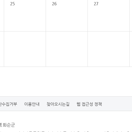
25
26
27
단수집거부
이용안내
찾아오시는길
웹 접근성 정책
역
화순군