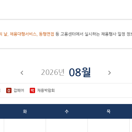
의 날, 채용대행서비스, 동행면접
등 고용센터에서 실시하는 채용행사 일정 정
08월
2026년
접
잡페어
채용박람회
화
수
목