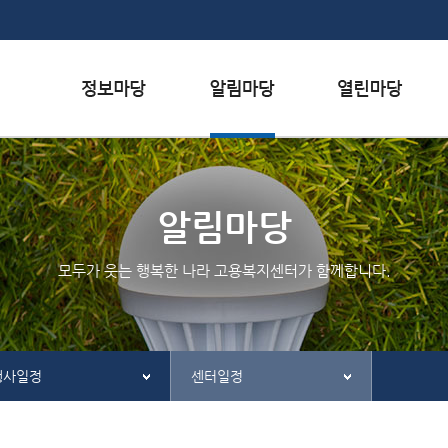
본문내용 바로가기
하단메뉴 가기
서식자료실
행사일정
자주하는 질문
채용정보
공지사항
질문하기
알림마당
인재정보
칭찬하기
모두가 웃는 행복한 나라 고용복지센터가 함께합니다.
관련사이트
불친절 신고하기
행사일정
센터일정