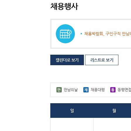
채용행사
채용박람회, 구인구직 만남
캘린더로 보기
리스트로 보기
만남의날
채용대행
동행면
일
월