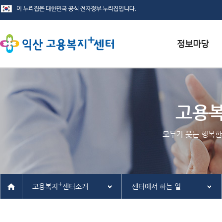
서식자료실
채용정보
고용
인재정보
모두가 웃는 행복한
관련사이트
+
고용복지
센터소개
센터에서 하는 일