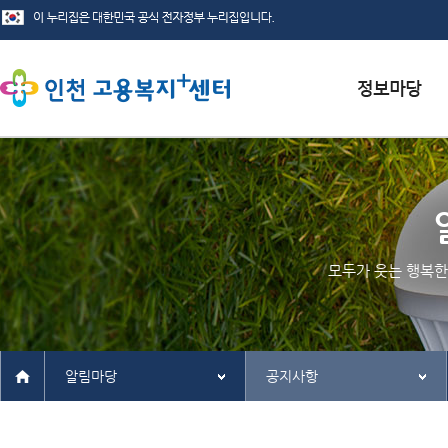
서식자료실
채용정보
인재정보
모두가 웃는 행복한
관련사이트
알림마당
공지사항