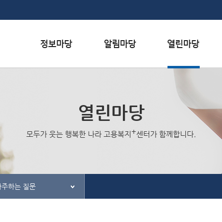
본문내용 바로가기
하단메뉴 가기
서식자료실
행사일정
자주하는 질문
채용정보
공지사항
질문하기
열린마당
인재정보
홍보/보도자료실
칭찬하기
+
모두가 웃는 행복한 나라 고용복지
센터가 함께합니다.
관련사이트
불친절 신고하기
자주하는 질문