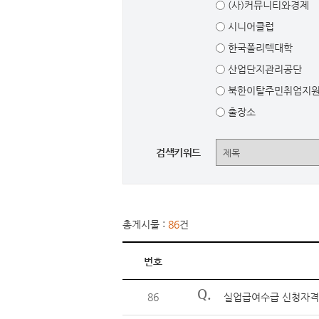
(사)커뮤니티와경제
시니어클럽
한국폴리텍대학
산업단지관리공단
북한이탈주민취업지
출장소
검색키워드
총게시물 :
86
건
번호
Q.
86
실업급여수급 신청자격