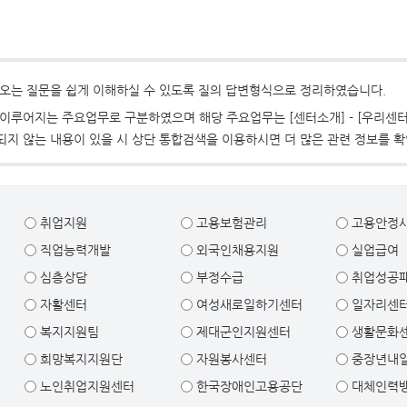
오는 질문을 쉽게 이해하실 수 있도록 질의 답변형식으로 정리하였습니다.
이루어지는 주요업무로 구분하였으며 해당 주요업무는 [센터소개] - [우리센터
지 않는 내용이 있을 시 상단 통합검색을 이용하시면 더 많은 관련 정보를 확
취업지원
고용보험관리
고용안정
직업능력개발
외국인채용지원
실업급여
심층상담
부정수급
취업성공
자활센터
여성새로일하기센터
일자리센
복지지원팀
제대군인지원센터
생활문화
희망복지지원단
자원봉사센터
중장년내
노인취업지원센터
한국장애인고용공단
대체인력