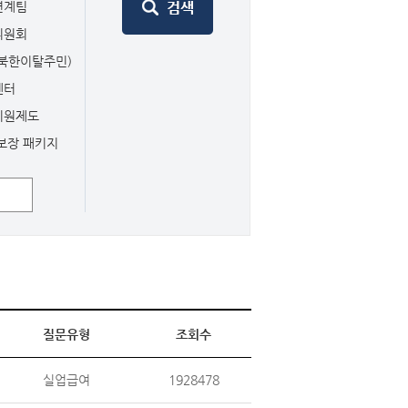
연계팀
위원회
북한이탈주민)
센터
지원제도
보장 패키지
질문유형
조회수
실업급여
1928478