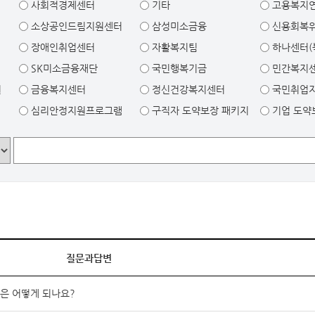
사회적경제센터
기타
고용복지
소상공인드림지원센터
삼성미소금융
신용회복
장애인취업센터
자활복지팀
하나센터(
SK미소금융재단
국민행복기금
민간복지
원
금융복지센터
정신건강복지센터
국민취업
심리안정지원프로그램
구직자 도약보장 패키지
기업 도약
질문과답변
은 어떻게 되나요?