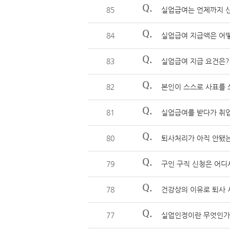
Q.
85
실업급여는 언제까지 
Q.
84
실업급여 지급액은 어
Q.
83
실업급여 지급 요건은?
Q.
82
본인이 스스로 사표를 
Q.
81
실업급여를 받다가 취
Q.
80
퇴사처리가 아직 안됐
Q.
79
구인 구직 신청은 어디
Q.
78
건강상의 이유로 퇴사 
Q.
77
실업인정이란 무엇인가