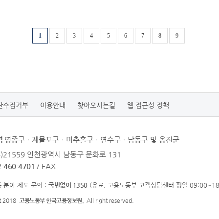
1
2
3
4
5
6
7
8
9
단수집거부
이용안내
찾아오시는길
웹 접근성 정책
역
영종구ㆍ제물포구ㆍ미추홀구ㆍ연수구ㆍ남동구 및 옹진군
우)21559 인천광역시 남동구 문화로 131
2-460-4701
/ FAX
 분야 제도 문의 :
국번없이 1350
(유료, 고용노동부 고객상담센터 평일 09:00~18:
ht 2018
고용노동부 한국고용정보원.
All right reserved.