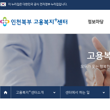
서식자료실
채용정보
고용
인재정보
모두가 웃는 행복한
관련사이트
+
고용복지
센터소개
센터에서 하는 일